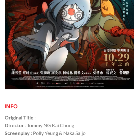
INFO
Original Title
:
Director
: Tommy NG Kai Chung
Screenplay
: Polly Yeung & Naka Saijo