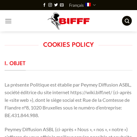
Passer
Français
au
contenu
COOKIES POLICY
I. OBJET
La présente Politique est établie par Peymey Diffusion ASBL,
société éditrice du site internet https://wiki.biff.net/ (ci-après
le «site web »), dont le siège social est Rue de la Comtesse de
Flandre n°8, 1020 Bruxelles sous le numéro d’entreprise:
BE.431.844.988.
Peymey Diffusion ASBL (ci-après « Nous », « nos », « notre »)
s’efforce de vous offrir le meilleur service possible et souhaite