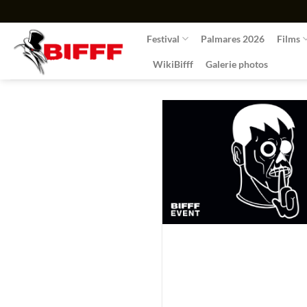
Passer
au
Festival
Palmares 2026
Films
contenu
WikiBifff
Galerie photos