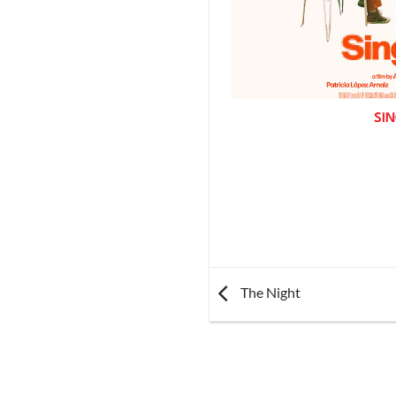
SI
The Night