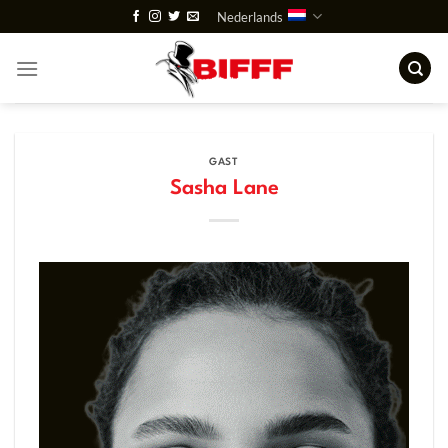
Ga
Nederlands
naar
inhoud
GAST
Sasha Lane