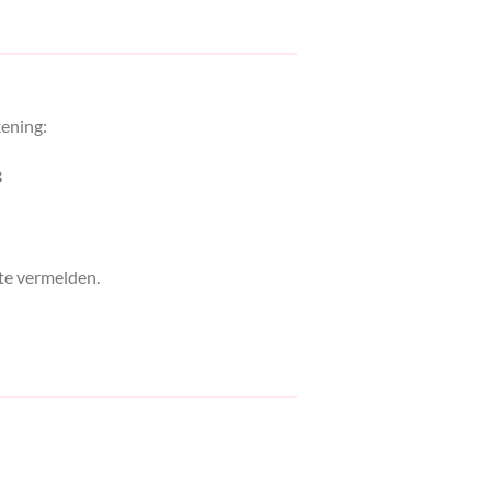
kening:
B
 te vermelden.