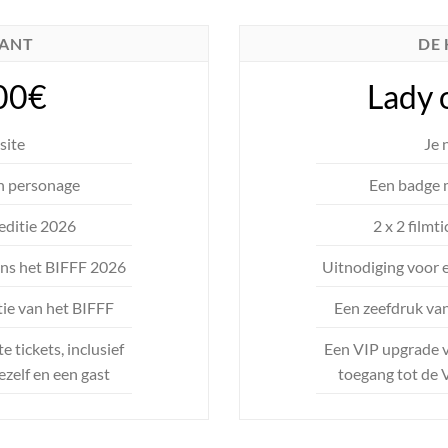
KANT
DE
00€
Lady 
site
Je 
n personage
Een badge 
 editie 2026
2 x 2 filmt
ens het BIFFF 2026
Uitnodiging voor 
tie van het BIFFF
Een zeefdruk van
 tickets, inclusief
Een VIP upgrade vo
ezelf en een gast
toegang tot de V