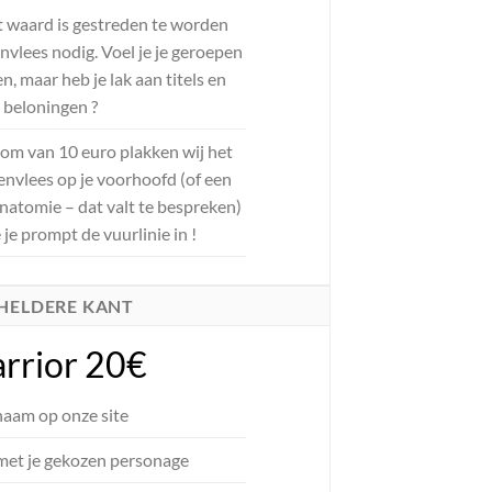
et waard is gestreden te worden
vlees nodig. Voel je je geroepen
, maar heb je lak aan titels en
beloningen ?
som van 10 euro plakken wij het
envlees op je voorhoofd (of een
anatomie – dat valt te bespreken)
je prompt de vuurlinie in !
 HELDERE KANT
rrior 20€
naam op onze site
met je gekozen personage