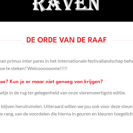
DE ORDE VAN DE RAAF
 van primus inter pares in het internationale festivallandschap be
 toe te steken? Welcoooooome!!!!!
toe? Kun je er maar niet genoeg van krijgen?
tje in de rug ter gelegenheid van onze vierenveertigste editie.
h blijven heruitvinden. Uiteraard willen we jou ook voor deze ste
e rang, van de voordelen die hierna in geuren en kleuren toegelic