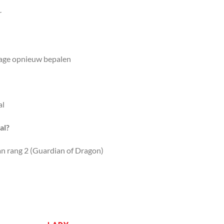
r
onage opnieuw bepalen
al
al
?
 van rang 2 (Guardian of Dragon)