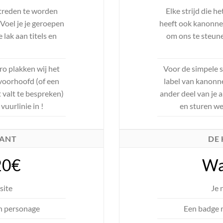
estreden te worden
Elke strijd die h
Voel je je geroepen
heeft ook kanonnen
 lak aan titels en
om ons te steunen
o plakken wij het
Voor de simpele 
voorhoofd (of een
label van kanonn
 valt te bespreken)
ander deel van je 
vuurlinie in !
en sturen we 
KANT
DE
20€
Wa
site
Je 
n personage
Een badge 