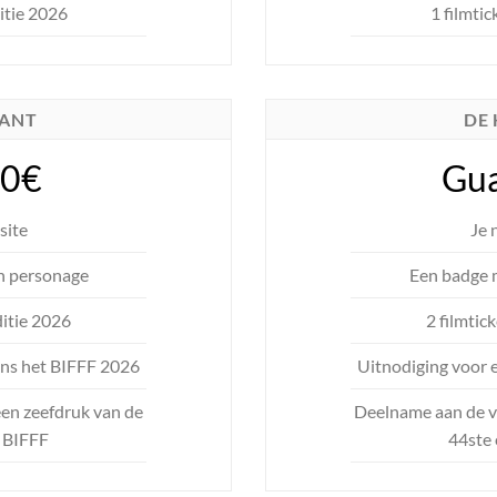
ditie 2026
1 filmtic
KANT
DE
50€
Gua
site
Je 
n personage
Een badge 
ditie 2026
2 filmtic
ens het BIFFF 2026
Uitnodiging voor 
een zeefdruk van de
Deelname aan de ve
t BIFFF
44ste 