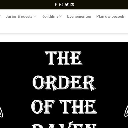
Juries & guests
Kortfilms
Evenementen
Plan uw bezoek