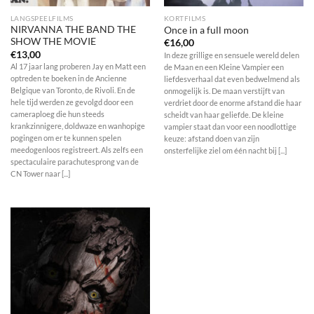
LANGSPEELFILMS
KORTFILMS
NIRVANNA THE BAND THE
Once in a full moon
SHOW THE MOVIE
€
16,00
€
13,00
In deze grillige en sensuele wereld delen
Al 17 jaar lang proberen Jay en Matt een
de Maan en een Kleine Vampier een
optreden te boeken in de Ancienne
liefdesverhaal dat even bedwelmend als
Belgique van Toronto, de Rivoli. En de
onmogelijk is. De maan verstijft van
hele tijd werden ze gevolgd door een
verdriet door de enorme afstand die haar
cameraploeg die hun steeds
scheidt van haar geliefde. De kleine
krankzinnigere, doldwaze en wanhopige
vampier staat dan voor een noodlottige
pogingen om er te kunnen spelen
keuze: afstand doen van zijn
meedogenloos registreert. Als zelfs een
onsterfelijke ziel om één nacht bij [...]
spectaculaire parachutesprong van de
CN Tower naar [...]