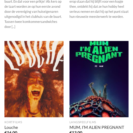
buurt. En dat voor een prikje! Als kers op
erop staan dat hij blijft voor een kopje
de taart worden ze op hun eerste avond
thee, ontdekt hij dat ze hun hobby heel
door de vereniging van huiseigenaren
serieus nemen en dat hij op het punt staat
uitgenodigd in het clubhuis van de buurt.
hun nieuwste meesterwerk te worden.
Tussen twee komkommersandwiches
door [...]
KORTFILMS
LANGSPEELFILMS
Louche
MUM, I’M ALIEN PREGNANT
€
16,00
€
13,00