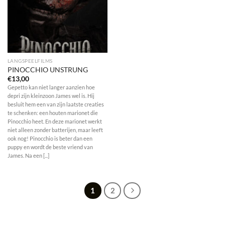
LANGSPEELFILMS
PINOCCHIO UNSTRUNG
€
13,00
Gepetto kan niet langer aanzien hoe
depri zijn kleinzoon James wel is. Hij
besluit hem een van zijn laatste creaties
te schenken: een houten marionet die
Pinocchio heet. En deze marionet werkt
niet alleen zonder batterijen, maar leeft
ook nog! Pinocchio is beter dan een
puppy en wordt de beste vriend van
James. Na een [...]
1
2