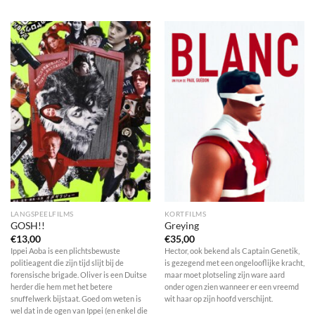
LANGSPEELFILMS
KORTFILMS
GOSH!!
Greying
€
13,00
€
35,00
Ippei Aoba is een plichtsbewuste
Hector, ook bekend als Captain Genetik,
politieagent die zijn tijd slijt bij de
is gezegend met een ongelooflijke kracht,
forensische brigade. Oliver is een Duitse
maar moet plotseling zijn ware aard
herder die hem met het betere
onder ogen zien wanneer er een vreemd
snuffelwerk bijstaat. Goed om weten is
wit haar op zijn hoofd verschijnt.
wel dat in de ogen van Ippei (en enkel die