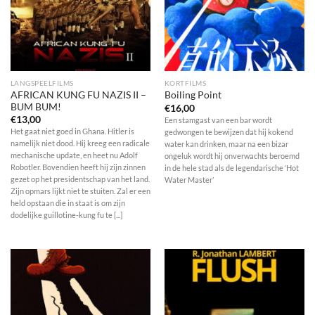
LANGSPEELFILMS
KORTFILMS
AFRICAN KUNG FU NAZIS II –
Boiling Point
BUM BUM!
€
16,00
€
13,00
Een stamgast van een bar wordt
Het gaat niet goed in Ghana. Hitler is
gedwongen te bewijzen dat hij kokend
namelijk niet dood. Hij kreeg een radicale
water kan drinken, maar na een bizar
mechanische update, en heet nu Adolf
ongeluk wordt hij onverwachts beroemd
Robotler. Bovendien heeft hij zijn zinnen
in de hele stad als de legendarische ‘Hot
gezet op het presidentschap van het land.
Water Master’
Zijn opmars lijkt niet te stuiten. Zal er een
held opstaan die in staat is om zijn
dodelijke guillotine-kung fu te [...]