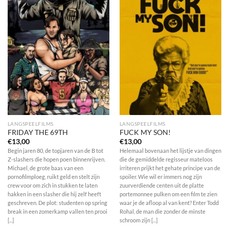
LANGSPEELFILMS
LANGSPEELFILMS
FRIDAY THE 69TH
FUCK MY SON!
€
13,00
€
13,00
Begin jaren 80, de topjaren van de B tot
Helemaal bovenaan het lijstje van dingen
Z-slashers die hopen poen binnenrijven.
die de gemiddelde regisseur mateloos
Michael, de grote baas van een
irriteren prijkt het gehate principe van de
pornofilmploeg, ruikt geld en stelt zijn
spoiler. Wie wil er immers nog zijn
crew voor om zich in stukken te laten
zuurverdiende centen uit de platte
hakken in een slasher die hij zelf heeft
portemonnee pulken om een film te zien
geschreven. De plot: studenten op spring
waar je de afloop al van kent? Enter Todd
break in een zomerkamp vallen ten prooi
Rohal, de man die zonder de minste
[...]
schroom zijn [...]