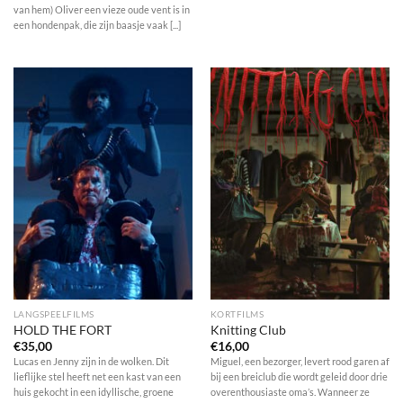
van hem) Oliver een vieze oude vent is in
een hondenpak, die zijn baasje vaak [...]
LANGSPEELFILMS
KORTFILMS
HOLD THE FORT
Knitting Club
€
35,00
€
16,00
Lucas en Jenny zijn in de wolken. Dit
Miguel, een bezorger, levert rood garen af
lieflijke stel heeft net een kast van een
bij een breiclub die wordt geleid door drie
huis gekocht in een idyllische, groene
overenthousiaste oma’s. Wanneer ze