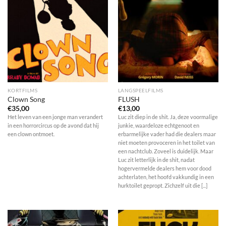
KORTFILMS
LANGSPEELFILMS
Clown Song
FLUSH
€
35,00
€
13,00
Het leven van een jonge man verandert
Luc zit diep in de shit. Ja, deze voormalige
in een horrorcircus op de avond dat hij
junkie, waardeloze echtgenoot en
een clown ontmoet.
erbarmelijke vader had die dealers maar
niet moeten provoceren in het toilet van
een nachtclub. Zoveel is duidelijk. Maar
Luc zit letterlijk in de shit, nadat
hogervermelde dealers hem voor dood
achterlaten, het hoofd vakkundig in een
hurktoilet gepropt. Zichzelf uit die [...]