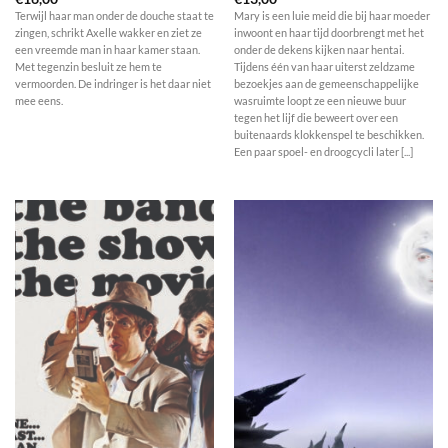
Terwijl haar man onder de douche staat te
Mary is een luie meid die bij haar moeder
zingen, schrikt Axelle wakker en ziet ze
inwoont en haar tijd doorbrengt met het
een vreemde man in haar kamer staan.
onder de dekens kijken naar hentai.
Met tegenzin besluit ze hem te
Tijdens één van haar uiterst zeldzame
vermoorden. De indringer is het daar niet
bezoekjes aan de gemeenschappelijke
mee eens.
wasruimte loopt ze een nieuwe buur
tegen het lijf die beweert over een
buitenaards klokkenspel te beschikken.
Een paar spoel- en droogcycli later [...]