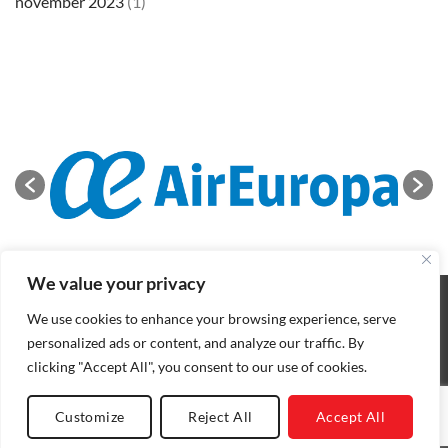
november 2023
(1)
We value your privacy
OVER
NIEUWS
CONTACT
ALGEMENE VERKOOPVOORWAARDEN
COOKIEBELEID
We use cookies to enhance your browsing experience, serve
PRIVACYBELEID
personalized ads or content, and analyze our traffic. By
Copyright 2026 ©
BIFFF
. All rights reserved
clicking "Accept All", you consent to our use of cookies.
Nederlands
English
(
Engels
)
Français
(
Frans
)
Customize
Reject All
Accept All