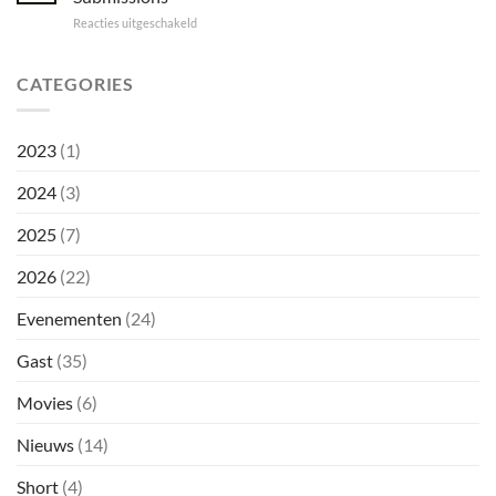
OF
voor
Reacties uitgeschakeld
GOOD
43th
HORRORS
Make-
up
CATEGORIES
Wedstrijd
BIFFF
2026
2023
(1)
–
Call
2024
(3)
for
Submissions
2025
(7)
2026
(22)
Evenementen
(24)
Gast
(35)
Movies
(6)
Nieuws
(14)
Short
(4)