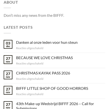
ABOUT
Don’t miss any news from the BIFFF.
LATEST POSTS
Danken al onze leden voor hun steun
03
dec
voor
Reacties uitgeschakeld
Danken
al
BECAUSE WE LOVE CHRISTMAS
27
onze
nov
voor
Reacties uitgeschakeld
leden
BECAUSE
voor
WE
CHRISTMAS KAYAK PASS 2026
hun
27
LOVE
nov
steun
voor
Reacties uitgeschakeld
CHRISTMAS
CHRISTMAS
KAYAK
BIFFF LITTLE SHOP OF GOOD HORRORS
27
PASS
nov
voor
Reacties uitgeschakeld
2026
BIFFF
LITTLE
43th Make-up Wedstrijd BIFFF 2026 – Call for
27
SHOP
nov
Submissions